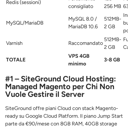
Redis (sessioni)
consigliato
256 MB
6
I
MySQL 8.0 /
512MB-
MySQL/MariaDB
bu
MariaDB 10.6
2 GB
p
512MB-
Fu
Varnish
Raccomandato
2 GB
C
VPS 4GB
TOTALE
3-8 GB
minimo
#1 – SiteGround Cloud Hosting:
Managed Magento per Chi Non
Vuole Gestire il Server
SiteGround offre piani Cloud con stack Magento-
ready su Google Cloud Platform. Il piano Jump Start
parte da €90/mese con 8GB RAM, 40GB storage