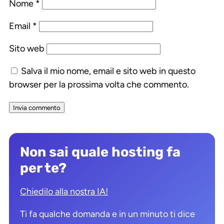
Nome
*
Email
*
Sito web
Salva il mio nome, email e sito web in questo
browser per la prossima volta che commento.
Non sai quale hosting fa
per te?
Chiedilo alla nostra IA!
Ti fa qualche domanda e in un minuto ti dice