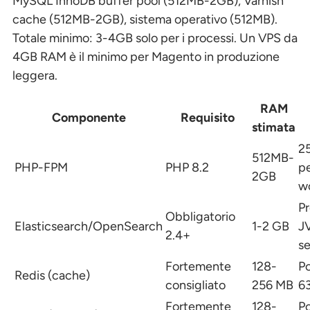
MySQL InnoDB buffer pool (512MB-2GB), Varnish
cache (512MB-2GB), sistema operativo (512MB).
Totale minimo: 3-4GB solo per i processi. Un VPS da
4GB RAM è il minimo per Magento in produzione
leggera.
RAM
Componente
Requisito
stimata
2
512MB-
PHP-FPM
PHP 8.2
p
2GB
w
P
Obbligatorio
Elasticsearch/OpenSearch
1-2 GB
J
2.4+
s
Fortemente
128-
Po
Redis (cache)
consigliato
256 MB
6
Fortemente
128-
Po