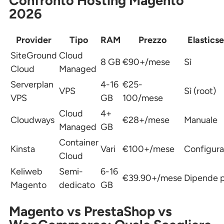
Confronto Hosting Magento
2026
Provider
Tipo
RAM
Prezzo
Elastics
SiteGround
Cloud
8 GB
€90+/mese
Sì
Cloud
Managed
Serverplan
4-16
€25-
VPS
Sì (root)
VPS
GB
100/mese
Cloud
4+
Cloudways
€28+/mese
Manuale
Managed
GB
Container
Kinsta
Vari
€100+/mese
Configura
Cloud
Keliweb
Semi-
6-16
€39.90+/mese
Dipende 
Magento
dedicato
GB
Magento vs PrestaShop vs