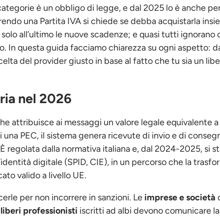
 categorie è un obbligo di legge, e dal 2025 lo è anche pe
rendo una Partita IVA si chiede se debba acquistarla ins
solo all’ultimo le nuove scadenze; e quasi tutti ignorano 
o. In questa guida facciamo chiarezza su ogni aspetto: da
celta del provider giusto in base al fatto che tu sia un lib
ria nel 2026
che attribuisce ai messaggi un valore legale equivalente a 
 una PEC, il sistema genera ricevute di invio e di conse
 È regolata dalla normativa italiana e, dal 2024-2025, si s
’identità digitale (SPID, CIE), in un percorso che la trasf
to valido a livello UE.
erle per non incorrere in sanzioni. Le
imprese e società
I
liberi professionisti
iscritti ad albi devono comunicare l