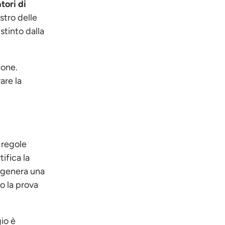
tori di
stro delle
stinto dalla
ione.
are la
 regole
ifica la
o genera una
o la prova
gio è