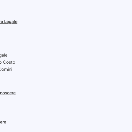
re Legale
gale
so Costo
 Domini
onoscere
iere