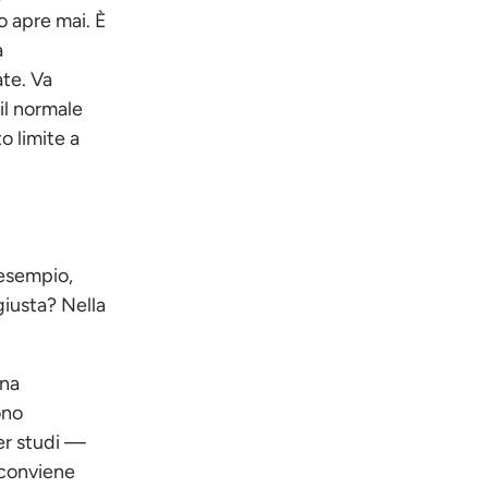
o apre mai. È
a
te. Va
il normale
o limite a
 esempio,
giusta? Nella
una
ono
er studi —
 conviene