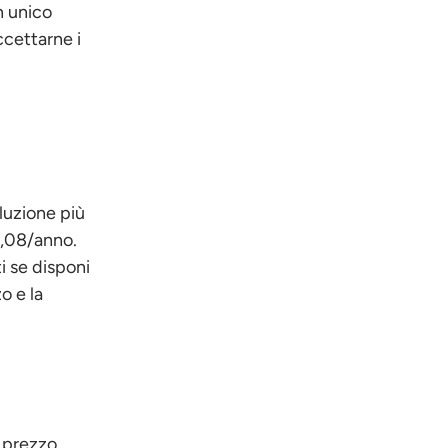
n unico
ccettarne i
oluzione più
2,08/anno.
i se disponi
o e la
:
 prezzo