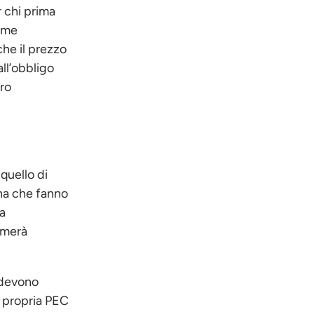
r chi prima
ieme
che il prezzo
ll’obbligo
ero
quello di
gna che fanno
ta
ormerà
devono
a propria PEC