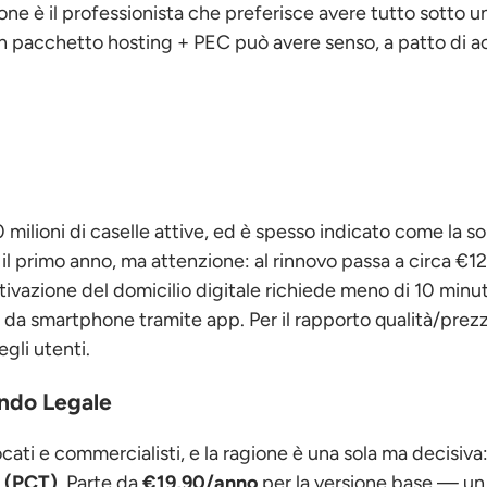
zione è il professionista che preferisce avere tutto sotto u
 un pacchetto hosting + PEC può avere senso, a patto di a
10 milioni di caselle attive, ed è spesso indicato come la s
il primo anno, ma attenzione: al rinnovo passa a circa €1
ttivazione del domicilio digitale richiede meno di 10 minut
e da smartphone tramite app. Per il rapporto qualità/prezz
egli utenti.
ondo Legale
cati e commercialisti, e la ragione è una sola ma decisiva
o (PCT)
. Parte da
€19,90/anno
per la versione base — un