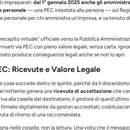
ti impreparati:
dal 1° gennaio 2025 anche gli amministra
le personale
— una PEC intestata alla persona — sul Regi
 personale per chi amministra un’impresa, e va tenuto di
“recapito virtuale” ufficiale verso la Pubblica Amministraz
rrivarti via PEC con pieno valore legale, senza carta. Ignor
gnato produce conseguenze legali anche se non lo apri.
C: Ricevute e Valore Legale
ere cosa succede dietro le quinte, perché da lì discendono
 del mittente genera una
ricevuta di accettazione
che cert
a alla casella del destinatario, il gestore di quest’ultim
 firmate digitalmente da gestori accreditati, costituiscon
evuta di ritorno di una raccomandata.
segna
nella casella
, non la lettura. Una volta che il messag