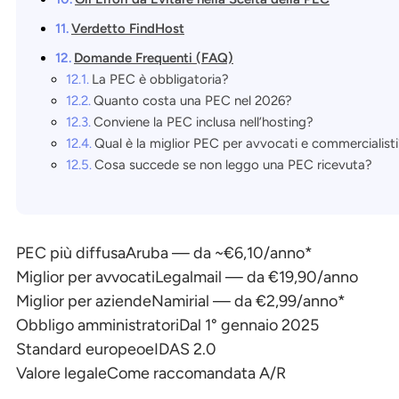
Verdetto FindHost
Domande Frequenti (FAQ)
La PEC è obbligatoria?
Quanto costa una PEC nel 2026?
Conviene la PEC inclusa nell’hosting?
Qual è la miglior PEC per avvocati e commercialist
Cosa succede se non leggo una PEC ricevuta?
PEC più diffusa
Aruba — da ~€6,10/anno*
Miglior per avvocati
Legalmail — da €19,90/anno
Miglior per aziende
Namirial — da €2,99/anno*
Obbligo amministratori
Dal 1° gennaio 2025
Standard europeo
eIDAS 2.0
Valore legale
Come raccomandata A/R