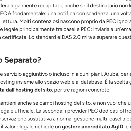
dera legalmente recapitato, anche se il destinatario non l
 PEC è fondamentale: una notifica con scadenza, una volt
lettura. Molti contenziosi nascono proprio da PEC ignora
re legale principalmente tra caselle PEC: inviarla a un’ema
 certificata. Lo standard eIDAS 2.0 mira a superare quest
to Separato?
e servizio aggiuntivo o incluso in alcuni piani. Aruba, per
hosting insieme allo spazio web e al database. È la scelta 
a dall’hosting del sito
, per tre ragioni concrete.
mantieni anche se cambi hosting del sito, e non vuoi che 
 legale ufficiale. La seconda: i provider PEC dedicati offr
nservazione sostitutiva a norma, gestione multi-casella p
il valore legale richiede un
gestore accreditato AgID
, e