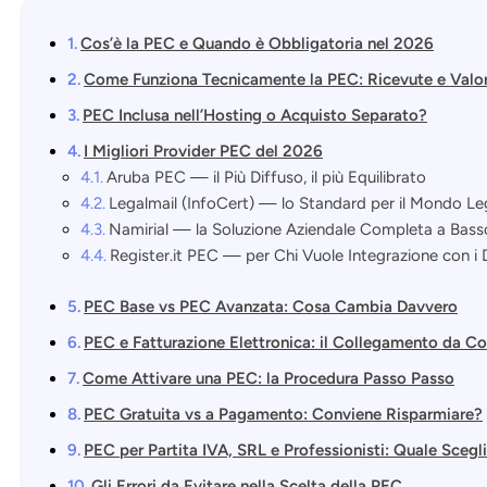
Cos’è la PEC e Quando è Obbligatoria nel 2026
Come Funziona Tecnicamente la PEC: Ricevute e Valo
PEC Inclusa nell’Hosting o Acquisto Separato?
I Migliori Provider PEC del 2026
Aruba PEC — il Più Diffuso, il più Equilibrato
Legalmail (InfoCert) — lo Standard per il Mondo Le
Namirial — la Soluzione Aziendale Completa a Bas
Register.it PEC — per Chi Vuole Integrazione con i
PEC Base vs PEC Avanzata: Cosa Cambia Davvero
PEC e Fatturazione Elettronica: il Collegamento da C
Come Attivare una PEC: la Procedura Passo Passo
PEC Gratuita vs a Pagamento: Conviene Risparmiare?
PEC per Partita IVA, SRL e Professionisti: Quale Scegl
Gli Errori da Evitare nella Scelta della PEC