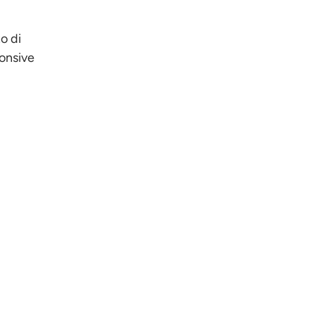
o di
onsive