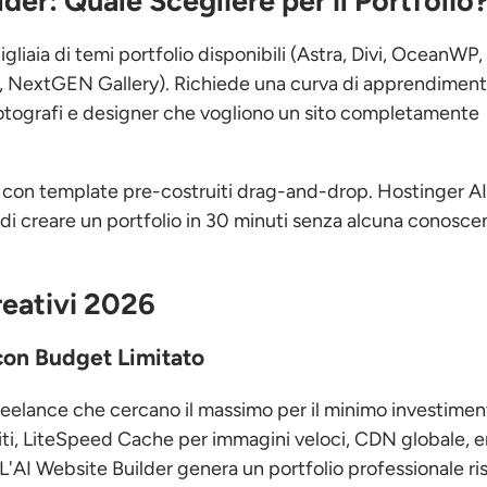
er: Quale Scegliere per il Portfolio
Migliaia di temi portfolio disponibili (Astra, Divi, OceanWP,
ry, NextGEN Gallery). Richiede una curva di apprendimen
 fotografi e designer che vogliono un sito completamente
, con template pre-costruiti drag-and-drop. Hostinger A
 di creare un portfolio in 30 minuti senza alcuna conosce
reativi 2026
 con Budget Limitato
freelance che cercano il massimo per il minimo investiment
i, LiteSpeed Cache per immagini veloci, CDN globale, e
. L'AI Website Builder genera un portfolio professionale 