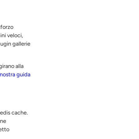
sforzo
ni veloci,
ugin gallerie
irano alla
 nostra guida
edis cache.
one
etto