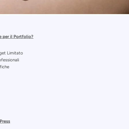
per il Portfolio?
get Limitato
fessionali
fiche
dPress