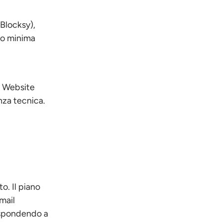
?
 Blocksy),
to minima
I Website
nza tecnica.
o. Il piano
mail
rispondendo a