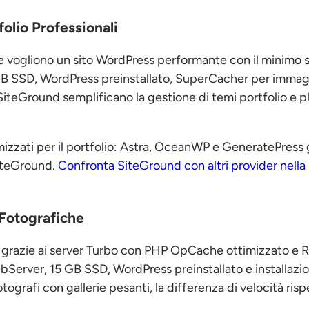
olio Professionali
he vogliono un sito WordPress performante con il minimo 
GB SSD, WordPress preinstallato, SuperCacher per immagi
 SiteGround semplificano la gestione di temi portfolio e pl
zzati per il portfolio: Astra, OceanWP e GeneratePress g
SiteGround.
Confronta SiteGround con altri provider nella
 Fotografiche
 grazie ai server Turbo con PHP OpCache ottimizzato e R
bServer, 15 GB SSD, WordPress preinstallato e installazi
ografi con gallerie pesanti, la differenza di velocità risp