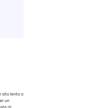
n sito lento o
er un
late di