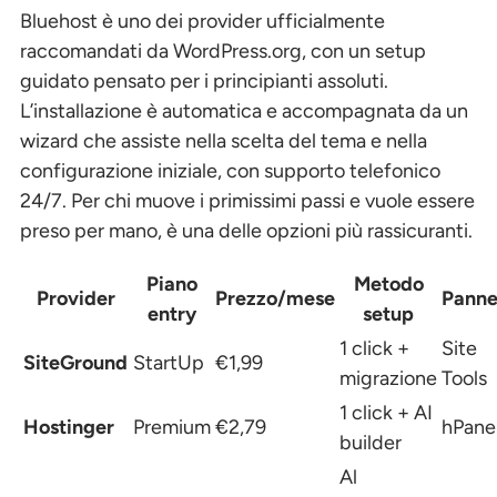
Bluehost è uno dei provider ufficialmente
raccomandati da WordPress.org, con un setup
guidato pensato per i principianti assoluti.
L’installazione è automatica e accompagnata da un
wizard che assiste nella scelta del tema e nella
configurazione iniziale, con supporto telefonico
24/7. Per chi muove i primissimi passi e vuole essere
preso per mano, è una delle opzioni più rassicuranti.
Piano
Metodo
Provider
Prezzo/mese
Panne
entry
setup
1 click +
Site
SiteGround
StartUp
€1,99
migrazione
Tools
1 click + AI
Hostinger
Premium
€2,79
hPane
builder
Al